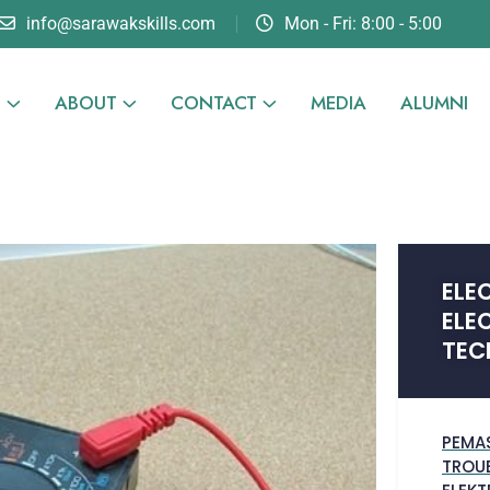
info@sarawakskills.com
Mon - Fri: 8:00 - 5:00
N
ABOUT
CONTACT
MEDIA
ALUMNI
ELE
ELE
TEC
PEMA
TROU