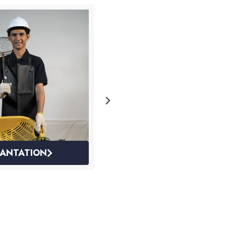
ION DESIGN &
AIR CONDITIO
AILORING