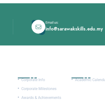
Email us:
info@sarawakskills.edu.my
Quick Links
Current Stu
Corporate Info
Academic Calend
Corporate Milestones
Awards & Achievements