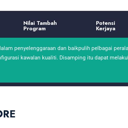
Nilai Tambah
Potensi
Program
Kerjaya
alam penyelenggaraan dan baikpulih pelbagai perala
gurasi kawalan kualiti. Disamping itu dapat melakuk
ORE