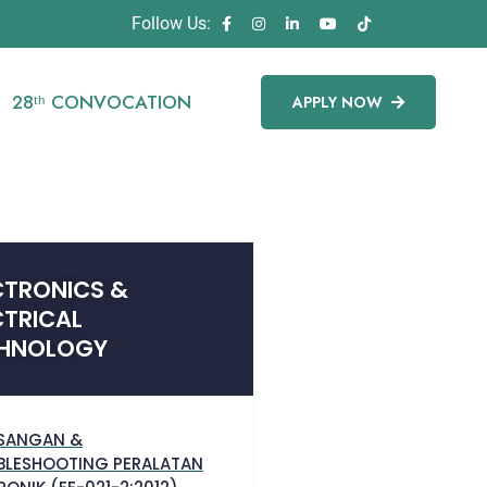
Follow Us:
28ᵗʰ CONVOCATION
APPLY NOW
CTRONICS &
CTRICAL
HNOLOGY
SANGAN &
BLESHOOTING PERALATAN