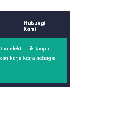
Hubungi
Kami
tan elektronik tanpa
an kerja-kerja sebagai