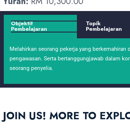
Yuran:
RM 10,300.00
Objektif
Topik
Pembelajaran
Pembelajaran
Melahirkan seorang pekerja yang berkemahiran d
pengawasan. Serta bertanggungjawab dalam konfi
seorang penyelia.
JOIN US! MORE TO EXPL