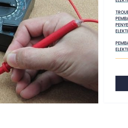
ELEKT
TROU
PEMBA
PENY
ELEKT
PEMB
ELEKT